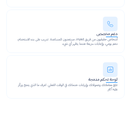
دعم مخصص
أشخاص حقيقيون من فريق inyad، مستعدون للمساعدة. تدريب على بدء الاستخدام، 
دعم يومي، وإجابات سريعة عندما يظهر أي شيء.
لوحة تحكم مدمجة
تتبّع معاملاتك وعمولاتك وإيرادات خدماتك في الوقت الفعلي. اعرف ما الذي ينجح وركّز 
عليه أكثر.