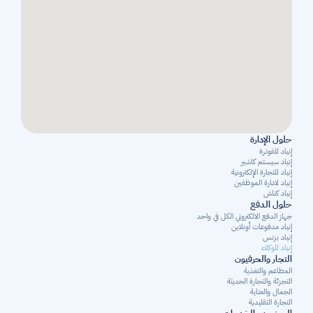
حلول الإدارة
إنياد للفوترة
إنياد سيستم كاشير
إنياد للتجارة الإلكترونية
إنياد لادارة الموظفين
إنياد كناش
حلول الدفع
جهاز الدفع الالكتروني الكل في واحد
إنياد مدفوعات أونلاين
إنياد بزنس
إنياد للوكلاء
التجار والحرفيون
المطاعم والتغذية
التجزئة والتجارة الحديثة
الجمال والعناية
التجارة التقليدية