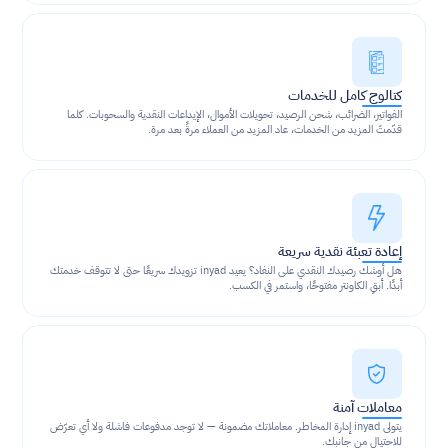
كتالوج كامل للخدمات
الفواتير، الضرائب، شحن الرصيد، تحويلات الأموال، الإيداعات النقدية والسحوبات. كلما 
قدّمتَ المزيد من الخدمات، عاد المزيد من العملاء مرةً بعد مرة.
إعادة تعبئة نقدية سريعة
هل أوشك رصيدك النقدي على النفاد؟ يعيد inyad تزويدك سريعًا حتى لا تتوقف خدمتك 
أبدًا. أبقِ الكاونتر مفتوحًا، واستمر في الكسب.
معاملات آمنة
يتولى inyad إدارة المخاطر. معاملاتك مضمونة — لا توجد مدفوعات فاشلة ولا أي تعرّض 
للاحتيال من جانبك.