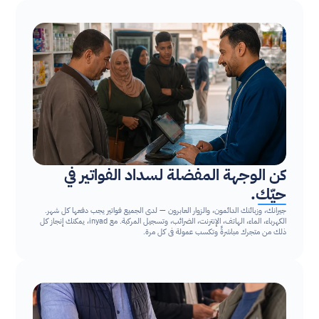
كن الوجهة المفضلة لسداد الفواتير في 
حيّك.
جيرانك، وزبائنك الدائمون، والزوار العابرون — لدى الجميع فواتير يجب دفعها كل شهر. 
الكهرباء، الماء، الهاتف، الإنترنت، الضرائب، وتسجيل المركبة. مع inyad، يمكنك إنجاز كل 
ذلك من متجرك مباشرةً وتكسب عمولة في كل مرة.