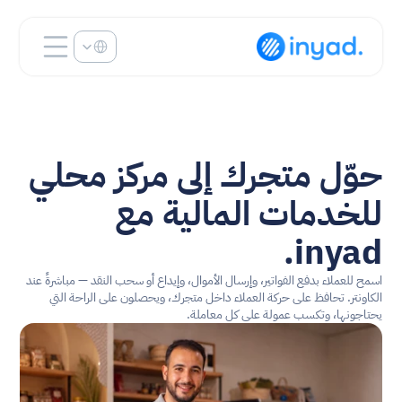
Select Language
حوّل متجرك إلى مركز محلي 
للخدمات المالية مع 
inyad.
اسمح للعملاء بدفع الفواتير، وإرسال الأموال، وإيداع أو سحب النقد — مباشرةً عند 
الكاونتر. تحافظ على حركة العملاء داخل متجرك، ويحصلون على الراحة التي 
يحتاجونها، وتكسب عمولة على كل معاملة.