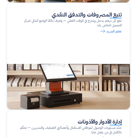
تتبع المصروفات والتدفق النقدي
تتبّع كل درهم يدخل ويخرج في الوقت الفعلي — واعرف دائمًا الوضع المالي لمركز 
التجميل الخاص بك.
تعلم المزيد
إدارة الأدوار والأذونات
حدّد مستويات الوصول لموظفي الاستقبال وأخصائيي التصفيف والمديرين — تحكّم 
بالكامل في من يفعل ماذا.