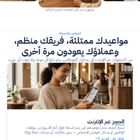
موثوق به من قبل العلامات التجارية الرائدة
المواعيد والجدولة
مواعيدك ممتلئة، فريقك منظم، 
وعملاؤك يعودون مرة أخرى
من الحجوزات عبر الإنترنت إلى جداول الموظفين، يتم تتبّع كل موعد ولا يفوت أي شيء.
الحجز عبر الإنترنت
اسمح للعملاء بحجز مواعيدهم على مدار الساعة طوال أيام الأسبوع من موقعك 
الإلكتروني أو وسائل التواصل الاجتماعي — بدون مكالمات أو مراسلات ذهابًا وإيابًا.
تعرّف على المزيد