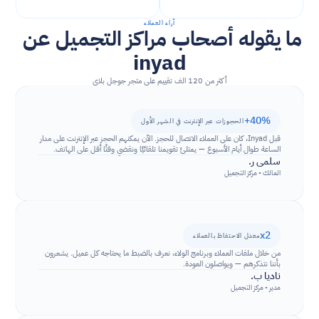
آراء العملاء
ما يقوله أصحاب مراكز التجميل عن 
inyad
أكثر من 120 الف تقييم على متجر جوجل بلاي
+40%
الحجوزات عبر الإنترنت في الشهر الأول
قبل Inyad، كان على العملاء الاتصال للحجز. الآن يمكنهم الحجز عبر الإنترنت على مدار 
الساعة طوال أيام الأسبوع — يمتلئ تقويمنا تلقائيًا ونقضي وقتًا أقل على الهاتف.
سلمى ر.
المالك • مركز التجميل
x2
معدل الاحتفاظ بالعملاء
من خلال ملفات العملاء وبرنامج الولاء، نعرف بالضبط ما يحتاجه كل عميل. يشعرون 
بأننا نتذكرهم — ويواصلون العودة.
ناديا ب.
مدير • مركز التجميل