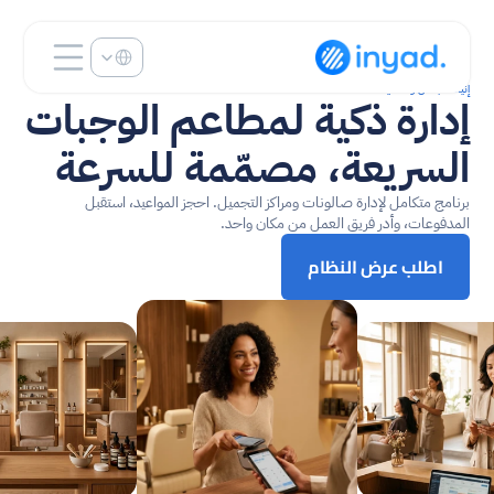
Select Language
إنياد للجمال والعافية
إدارة ذكية لمطاعم الوجبات 
السريعة، مصمّمة للسرعة
برنامج متكامل لإدارة صالونات ومراكز التجميل. احجز المواعيد، استقبل 
المدفوعات، وأدر فريق العمل من مكان واحد.
اطلب عرض النظام