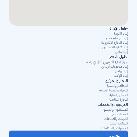
حلول الإدارة
إنياد للفوترة
إنياد سيستم كاشير
إنياد للتجارة الإلكترونية
إنياد لادارة الموظفين
إنياد كناش
حلول الدفع
جهاز الدفع الالكتروني الكل في واحد
إنياد مدفوعات أونلاين
إنياد بزنس
إنياد للوكلاء
التجار والحرفيون
المطاعم والتغذية
التجزئة والتجارة الحديثة
الجمال والعناية
التجارة التقليدية
المهنيون والخدمات
المستقلون والمهنيون 
الخدمات المهنية
الشركات والصناعات
الشركات الناشئة
الجمعيات والمنظمات
متوفر على