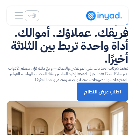
Select Language
إنياد لأعمال الخدمات
فريقك. عملاؤك. أموالك. 
أداة واحدة تربط بين الثلاثة 
أخيرًا.
تعتمد شركات الخدمات على الموظفين والعملاء — ومع ذلك فإن معظم الأدوات 
تدير جانبًا واحدًا فقط. يتولى inyad إدارة الجانبين معًا: الحضور، الرواتب، الفواتير، 
المدفوعات، والمصروفات. منصة واحدة، ومصدر واحد للحقيقة.
اطلب عرض النظام