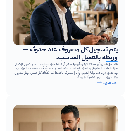
يتم تسجيل كل مصروف عند حدوثه — 
وربطه بالعميل المناسب.
غداء مع عميل، أو متعاقد فرعي، أو يوم سفر، أو عملية شراء للمكتب — يتم تصوير الإيصال 
فورًا وإرفاقه بالمشروع أو المورّد المناسب. تُتتبَّع المشتريات، وتُدفَع مستحقات المورّدين، 
ولا يضيع شيء عند نهاية الشهر. وأخيرًا ستعرف بالضبط كم يكلّفك كل عميل، وكل مشروع، 
وكل فريق — ليس تخمينًا، بل رقمًا.
تعلم المزيد