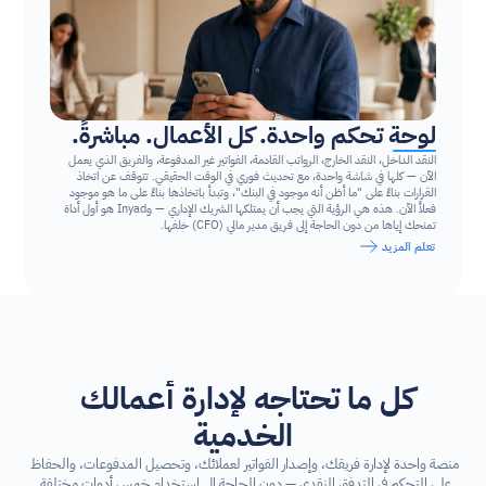
لوحة تحكم واحدة. كل الأعمال. مباشرةً.
النقد الداخل، النقد الخارج، الرواتب القادمة، الفواتير غير المدفوعة، والفريق الذي يعمل 
الآن — كلها في شاشة واحدة، مع تحديث فوري في الوقت الحقيقي. تتوقف عن اتخاذ 
القرارات بناءً على "ما أظن أنه موجود في البنك"، وتبدأ باتخاذها بناءً على ما هو موجود 
فعلاً الآن. هذه هي الرؤية التي يجب أن يمتلكها الشريك الإداري — وInyad هو أول أداة 
تمنحك إياها من دون الحاجة إلى فريق مدير مالي (CFO) خلفها.
تعلم المزيد
كل ما تحتاجه لإدارة أعمالك 
الخدمية
منصة واحدة لإدارة فريقك، وإصدار الفواتير لعملائك، وتحصيل المدفوعات، والحفاظ 
على التحكم في التدفق النقدي — دون الحاجة إلى استخدام خمس أدوات مختلفة.