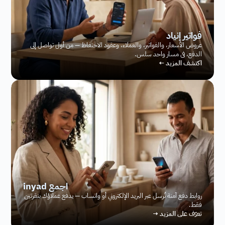
فواتير إنياد
عروض الأسعار، والفواتير، والعملاء، وعقود الاحتفاظ — من أول تواصل إلى 
الدفع، في مسار واحد سلس.
اكتشف المزيد ←
inyad اجمع
روابط دفع آمنة تُرسل عبر البريد الإلكتروني أو واتساب — يدفع عملاؤك بنقرتين 
فقط.
تعرّف على المزيد →