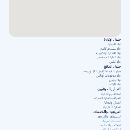
حلول الإدارة
إنياد للفوترة
إنياد سيستم كاشير
إنياد للتجارة الإلكترونية
إنياد لادارة الموظفين
إنياد كناش
حلول الدفع
جهاز الدفع الالكتروني الكل في واحد
إنياد مدفوعات أونلاين
إنياد بزنس
إنياد للوكلاء
التجار والحرفيون
المطاعم والتغذية
التجزئة والتجارة الحديثة
الجمال والعناية
التجارة التقليدية
المهنيون والخدمات
المستقلون والمهنيون 
الخدمات المهنية
الشركات والصناعات
الشركات الناشئة