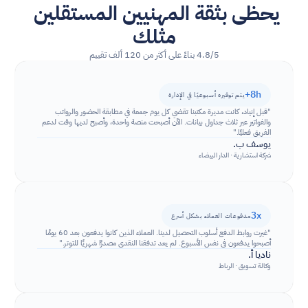
يحظى بثقة المهنيين المستقلين 
مثلك
4.8/5 بناءً على أكثر من 120 ألف تقييم
+8h
يتم توفيره أسبوعيًا في الإدارة
"قبل إنياد، كانت مديرة مكتبنا تقضي كل يوم جمعة في مطابقة الحضور والرواتب 
والفواتير عبر ثلاث جداول بيانات. الآن أصبحت منصة واحدة، وأصبح لديها وقت لدعم 
الفريق فعليًا."
يوسف ب.
شركة استشارية · الدار البيضاء
3x
مدفوعات العملاء بشكل أسرع
"غيرت روابط الدفع أسلوب التحصيل لدينا. العملاء الذين كانوا يدفعون بعد 60 يومًا 
أصبحوا يدفعون في نفس الأسبوع. لم يعد تدفقنا النقدي مصدرًا شهريًا للتوتر."
ناديا أ.
وكالة تسويق · الرباط