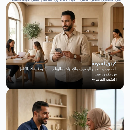
فريق inyad
الحضور، وتسجيل الوصول، والإجازات، والرواتب — إدارة فريقك بالكامل 
من مكان واحد.
اكتشف المزيد ←