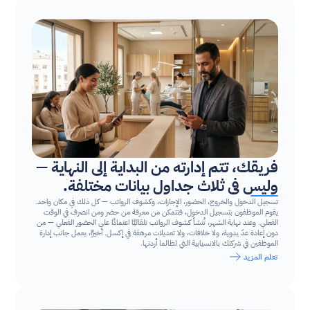
فريقك، تتم إدارته من البداية إلى النهاية — 
وليس في ثلاث جداول بيانات مختلفة.
تسجيل الدخول والخروج، الحضور، الإجازات، وكشوف الرواتب — كل ذلك في مكان واحد. 
يقوم الموظفون بتسجيل الدخول، فتتمكن من معرفة من حضر ومن انصرف في الوقت 
الفعلي. وعند نهاية الشهر، تُنشأ كشوف الرواتب تلقائيًا اعتمادًا على الحضور الفعلي — من 
دون إعادة عدّ يدوية، ولا خلافات، ولا تعديلات مرهقة في إكسل. أخيرًا، يعمل جانب إدارة 
الموظفين في شركتك بالانسيابية التي لطالما أردتها.
تعلم المزيد