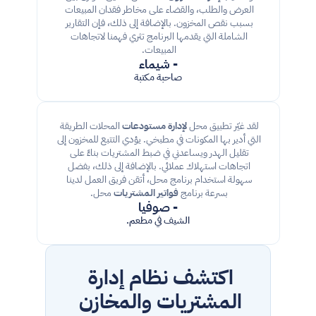
العرض والطلب، والقضاء على مخاطر فقدان المبيعات 
بسبب نقص المخزون. بالإضافة إلى ذلك، فإن التقارير 
الشاملة التي يقدمها البرنامج تثري فهمنا لاتجاهات 
المبيعات. 
- شيماء
صاحبة مكتبة
لقد غيّر تطبيق محل 
لإدارة مستودعات
 المحلات الطريقة 
التي أدير بها المكونات في مطبخي. يؤدي التتبع للمخزون إلى 
تقليل الهدر ويساعدني في ضبط المشتريات بناءً على 
اتجاهات استهلاك عملائي. بالإضافة إلى ذلك، بفضل 
سهولة استخدام برنامج محل، أتقن فريق العمل لدينا 
بسرعة برنامج 
فواتير المشتريات
 محل. 
- صوفيا
الشيف في مطعم.
اكتشف نظام 
إدارة 
المشتريات والمخازن