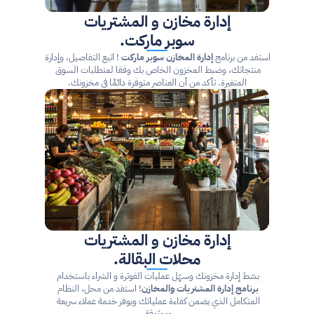
إدارة مخازن و المشتريات
سوبر ماركت.
استفد من برنامج 
إدارة المخازن سوبر ماركت
 ! اتبع التفاصيل، وإدارة 
منتجاتك، وضبط المخزون الخاص بك وفقا لمتطلبات السوق 
المتغيرة. تأكد من أن العناصر متوفرة دائمًا في مخزونك.
إدارة مخازن و المشتريات
محلات البقالة.
بسّط إدارة مخزونك وسهّل عمليات الفوترة و الشراء باستخدام 
برنامج إدارة المشتريات والمخازن
! استفد من محل، النظام 
المتكامل الذي يضمن كفاءة عملياتك ويوفر خدمة عملاء سريعة 
وموثوقة.