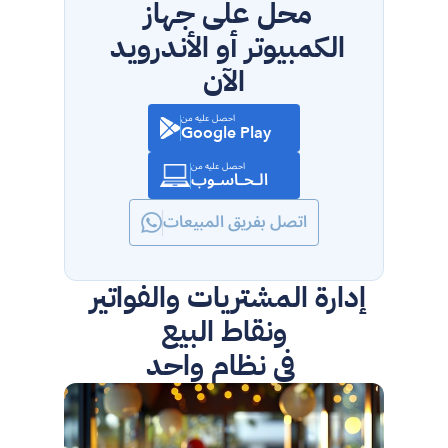
محل على جهاز 
الكمبيوتر أو الأندرويد 
الآن
احصل عليه من
Google Play
احصل عليه من
الـحـاسـوب
اتصل بفريق المبيعات
إدارة المشتريات والفواتير 
ونقاط البيع
 في نظام واحد