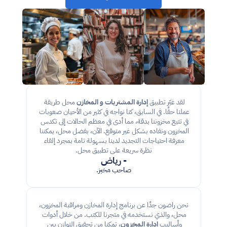
لقد غيّر تطبيق 
إدارة المشتريات و المخازن
 محل طريقة 
عملنا حقًا. في السابق، كنا نواجه في كثير من الأحيان صعوبات 
في تتبع مخزوننا بدقة، مما أدى في معظم الحالات إلى تكدس 
المخزون ونفاده بشكل غير متوقع. الآن، بفضل محل، يمكننا 
معرفة احتياجات التجديد لدينا بسهولة تامة بمجرد إلقاء 
نظرة سريعة على تطبيق محل.
- رياض
صاحب مخبز.
نحن راضون جدًا عن برنامج إدارة المخازن ومراقبة المخزون، 
محل، والذي نستخدمه في متجرنا للكتب. من خلال أدوات 
وأساليب 
إدارة المخزون
، تمكنا من تحقيق التوازن بين 