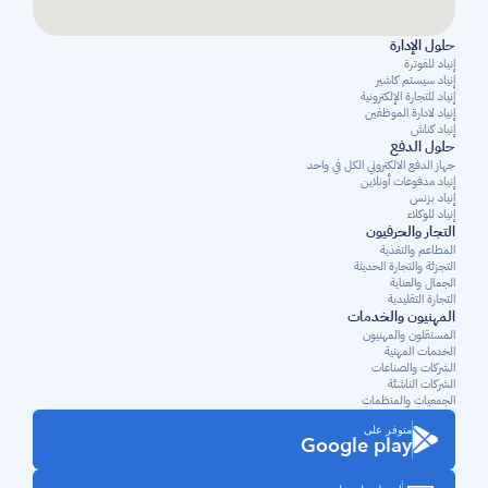
حلول الإدارة
إنياد للفوترة
إنياد سيستم كاشير
إنياد للتجارة الإلكترونية
إنياد لادارة الموظفين
إنياد كناش
حلول الدفع
جهاز الدفع الالكتروني الكل في واحد
إنياد مدفوعات أونلاين
إنياد بزنس
إنياد للوكلاء
التجار والحرفيون
المطاعم والتغذية
التجزئة والتجارة الحديثة
الجمال والعناية
التجارة التقليدية
المهنيون والخدمات
المستقلون والمهنيون 
الخدمات المهنية
الشركات والصناعات
الشركات الناشئة
الجمعيات والمنظمات
متوفر على
Google play