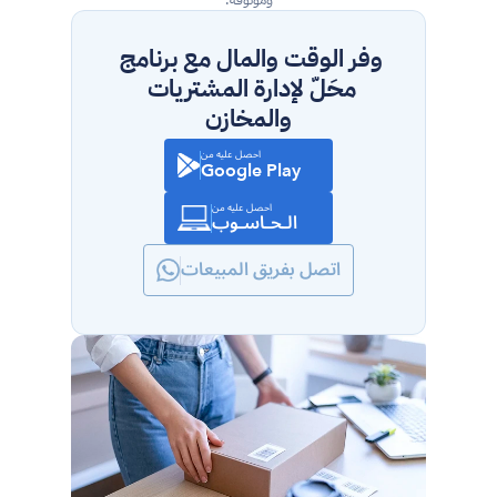
وفر الوقت والمال مع برنامج 
محَلّ لإدارة المشتريات 
والمخازن
احصل عليه من
Google Play
احصل عليه من
الـحـاسـوب
اتصل بفريق المبيعات