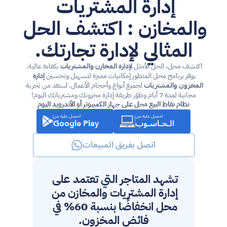
إدارة المشتريات 
والمخازن : اكتشف الحل 
المثالي لإدارة تجارتك.
اكتشف محل، الحل الأمثل 
لإدارة المخازن والمشتريات
 بكفاءة عالية. 
يوفر برنامج محل المتطور إمكانيات مميزة لتسهيل وتحسين 
إدارة 
المخزون والمشتريات
 لجميع أنواع وأحجام الأعمال. استفد من تجربة 
مجانية لمدة 7 أيام وطوّر طريقة إدارة مخزونك ومشترياتك اليوم!
نظام نقاط البيع محل على جهاز الكمبيوتر أو الأندرويد اليوم
احصل عليه من
احصل عليه من
الـحـاسـوب
Google Play
اتصل بفريق المبيعات
تشهد المتاجر التي تعتمد على 
إدارة المشتريات والمخازن من 
محل انخفاضًا بنسبة 60% في 
فائض المخزون.