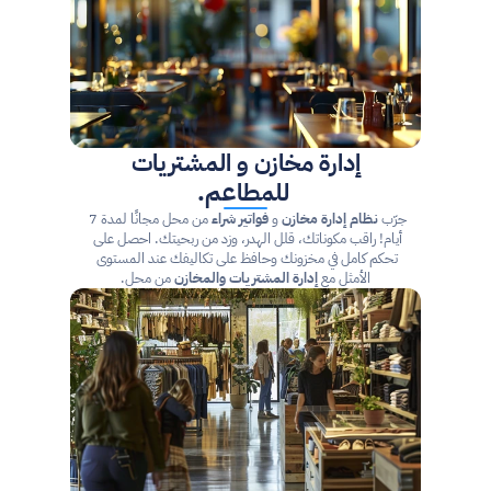
إدارة مخازن و المشتريات
 للمطاعم.
جرّب 
نظام إدارة مخازن
 و 
فواتير شراء
 من محل مجانًا لمدة 7 
أيام! راقب مكوناتك، قلل الهدر، وزد من ربحيتك. احصل على 
تحكم كامل في مخزونك وحافظ على تكاليفك عند المستوى 
الأمثل مع 
إدارة المشتريات والمخازن
 من محل.