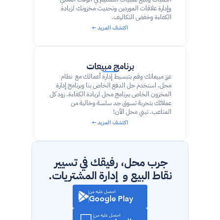
وإدارة علاقات الموردين وتحديث مخزونك لزيادة 
الكفاءة وخفض التكاليف.
اكتشف المزيد ←
برنامج مبيعات
عزز مبيعاتك وقم بتبسيط إدارة أعمالك مع  نظام 
محل. استخدم حل الدفع الخاص بنا وبرنامج إدارة 
المخزون الخاص ببرنامج محل لزيادة الكفاءة. زود كل 
عملائك بتجربة تسوق جد سلسة وخالية من 
المتاعب. تبني محل الآن!
اكتشف المزيد ←
جرب محل، رفيقك في تسيير 
نقاط البيع و  إدارة المشتريات.
احصل عليه من
Google Play
احصل عليه من