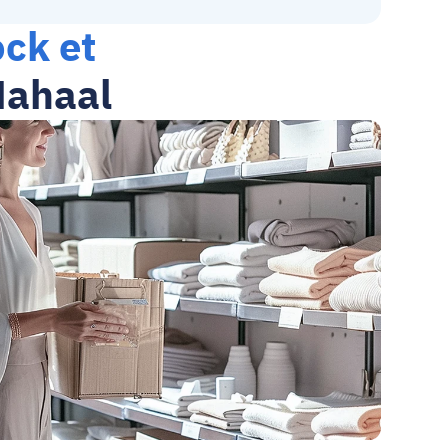
ck et 
 Mahaal