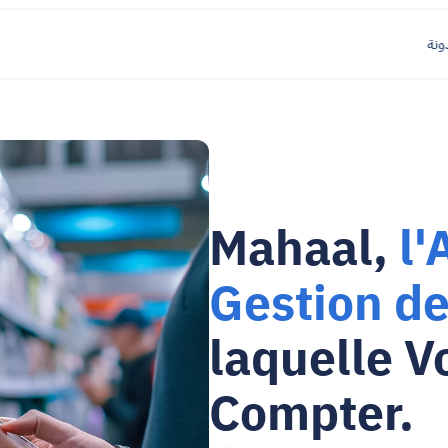
ونة
Mahaal, 
l'
Gestion de
laquelle V
Compter.