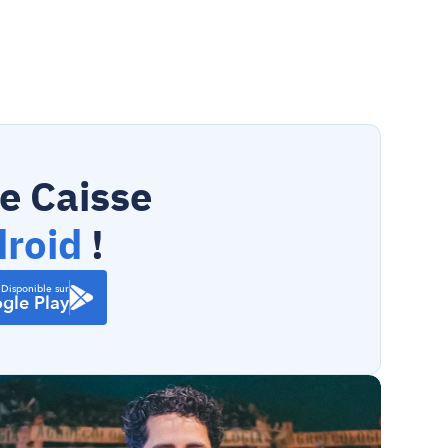
e Caisse 
droid
 !
Disponible sur
gle Play