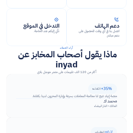
دعم الهاتف
التدخل في الموقع
اتصل بنا في أي وقت للحصول على 
نأتي إليكم عند الحاجة.
دعم مباشر.
آراء العملاء
ماذا يقول أصحاب المخابز عن 
inyad
أكثر من 120 الف تقييمات على متجر جوجل بلاي
+35% 
الكفاءة
منصة إنياد تتيح لنا معالجة المعاملات بسرعة وإدارة المخزون لدينا بكفاءة.
محمد ك
المالك • الدار البيضاء
+٤٠٪
الطلبات