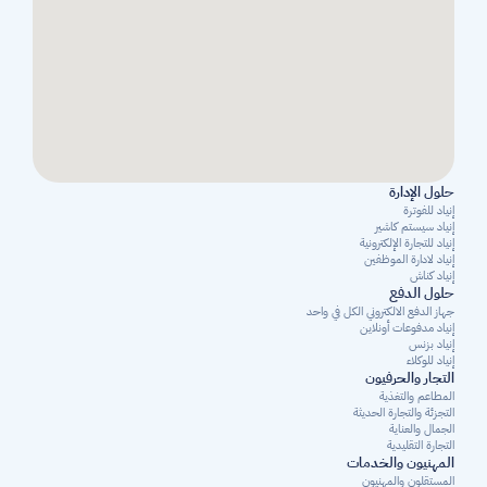
حلول الإدارة
إنياد للفوترة
إنياد سيستم كاشير
إنياد للتجارة الإلكترونية
إنياد لادارة الموظفين
إنياد كناش
حلول الدفع
جهاز الدفع الالكتروني الكل في واحد
إنياد مدفوعات أونلاين
إنياد بزنس
إنياد للوكلاء
التجار والحرفيون
المطاعم والتغذية
التجزئة والتجارة الحديثة
الجمال والعناية
التجارة التقليدية
المهنيون والخدمات
المستقلون والمهنيون 