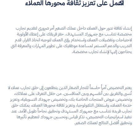
اعمل على تعزيز ثقافة محورها العملاء
إنشاء ثقافة تدور حول العملاء داخل عملك الصغير أمر ضروري لتقديم تجارب 
مخصصة تتناسب مع جمهورك المستهدف. حفز فريقك على إعطاء الأولوية 
لاحتياجات وتفضيلات العملاء واستخدام رؤى العملاء لتوجيه اتخاذ القرار. قدم 
التدريب والدعم المستمر لمساعدة موظفيك على تطوير المهارات والمعرفة التي 
يحتاجون إليها لإنشاء تجارب مخصصة. 
يعتبر التخصيص أمراً حاسماً للتجار الصغار الذين يتطلعون إلى خلق تجارب عملاء لا 
تُنسى والتفريق بين أنفسهم وبين المنافسين. من خلال التعرف على عملائك، 
وتخصيص عروض المنتجات الخاصة بك، وتخصيص جهودك التسويقية، وتعزيز 
خدمة العملاء، واستغلال التكنولوجيا، وتعزيز ثقافة محورها العملاء، يمكنك خلق 
تجارب فريدة تتناسب مع جمهورك المستهدف وتحقيق نجاحاً طويل الأمد. عند 
تنفيذ استراتيجيات التخصيص، تذكر قياس وتحسين جهودك لتعظيم تأثيرها 
وتحقيق أفضل النتائج لعملك الصغير. 