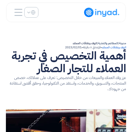
Select Language
مدونة
/
المطاعم والتغذية
/
الولاء وعلاقات العملاء
الولاء وعلاقات العملاء
•
قراءة في ١١ دقيقة
•
01‏/02‏/2023
أهمية التخصيص في تجربة 
العملاء للتجار الصغار
عزز ولاء العملاء والمبيعات من خلال التخصيص: تعرف على عملائك، خصص 
المنتجات، والتسويق، والخدمات، واستفد من التكنولوجيا، وحقق أقصى استفادة 
من جهودك.