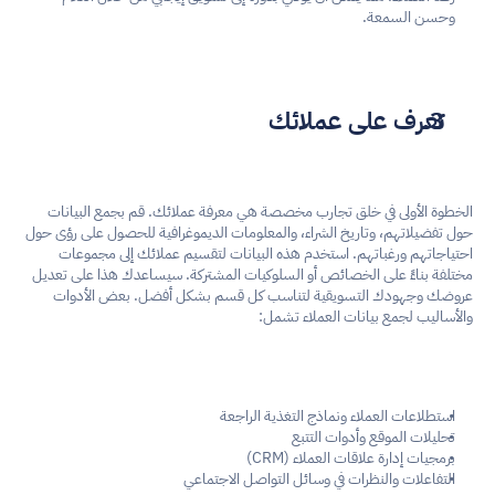
وحسن السمعة.
تعرف على عملائك
الخطوة الأولى في خلق تجارب مخصصة هي معرفة عملائك. قم بجمع البيانات 
حول تفضيلاتهم، وتاريخ الشراء، والمعلومات الديموغرافية للحصول على رؤى حول 
احتياجاتهم ورغباتهم. استخدم هذه البيانات لتقسيم عملائك إلى مجموعات 
مختلفة بناءً على الخصائص أو السلوكيات المشتركة. سيساعدك هذا على تعديل 
عروضك وجهودك التسويقية لتناسب كل قسم بشكل أفضل. بعض الأدوات 
والأساليب لجمع بيانات العملاء تشمل:
استطلاعات العملاء ونماذج التغذية الراجعة
تحليلات الموقع وأدوات التتبع
برمجيات إدارة علاقات العملاء (CRM)
التفاعلات والنظرات في وسائل التواصل الاجتماعي