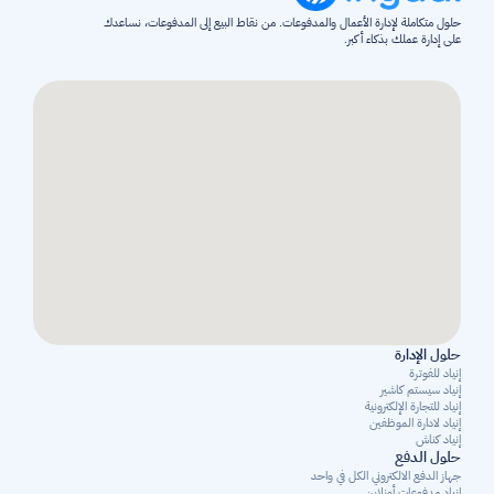
حلول متكاملة لإدارة الأعمال والمدفوعات. من نقاط البيع إلى المدفوعات، نساعدك 
على إدارة عملك بذكاء أكبر.
حلول الإدارة
إنياد للفوترة
إنياد سيستم كاشير
إنياد للتجارة الإلكترونية
إنياد لادارة الموظفين
إنياد كناش
حلول الدفع
جهاز الدفع الالكتروني الكل في واحد
إنياد مدفوعات أونلاين