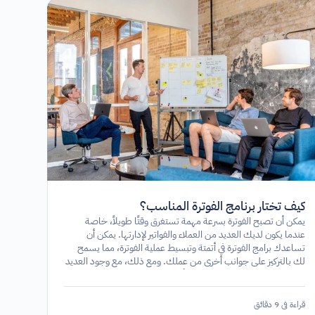
كيف تختار برنامج الفوترة المناسب؟
يمكن أن تصبح الفوترة بسرعة مهمة تستغرق وقتًا طويلاً، خاصة
عندما يكون لديك العديد من العملاء والفواتير لإدارتها. يمكن أن
تساعدك برامج الفوترة في أتمتة وتبسيط عملية الفوترة، مما يسمح
لك بالتركيز على جوانب أخرى من عملك. ومع ذلك، مع وجود العديد
من خيارات البرامج المتاحة، يمكن أن يكون من الصعب اختيار الخيار
المناسب.
قراءة في 9 دقائق