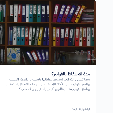
مدة الاحتفاظ بالفواتير؟
بينما تسعى الشركات لتبسيط عملياتها وتحسين الكفاءة، اكتسب
برنامج الفواتير شعبية كأداة للإدارة المالية. ومع ذلك، هل استخدام
برنامج الفواتير مطلب قانوني أم خيار استراتيجي فحسب؟
قراءة في ١١ دقيقة