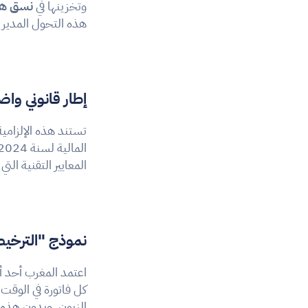
وتخزينها في 
نسق هي
هذه التحول المديرية العامة للضرائب (DGI) و
إطار قانوني واض
تستند هذه الإلزامية 
المعايير التقنية ال
نموذج "الترخيص المسبق" (ce
اعتمد المغرب أحد أك
كل فاتورة في الوقت ا
الزبون. وبدون هذه ال