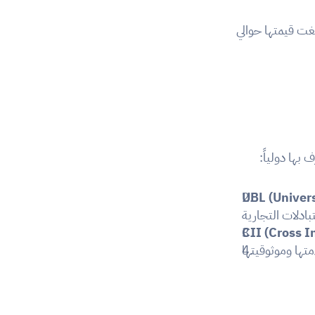
وقد تم تطوير المنصة التقنية من طرف الشركة المغربية xHub، بموجب صفقة عمومية بلغت قيمتها حوالي 
UBL (Univer
CII (Cross I