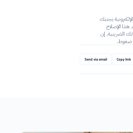
حتى لو كانت مقاولتك غير معنية بالقرار إلا في عام 2027، فإن استباق الانتقال إلى الفوترة الإلكترونية يجنبك 
ارتباك اللحظات الأخيرة، ويسمح بتدريب فرق عملك، واختيار البرنامج المناسب بكل هدوء. هذا الإصلاح 
ليس مجرد إكراه: فهو يقلل من أخطاء إدخال البيانات، ويسرع وتيرة الأداء، ويسهل تصريحاتك الضريبية. إن 
ن ضغوط.
Send via email
Copy link