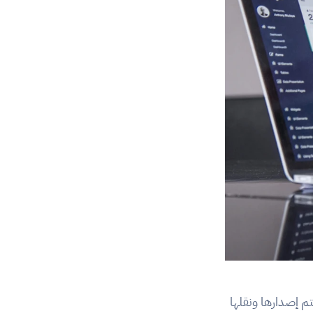
الفوترة الإلكترونية ليست مجرد ملف PDF يتم إرساله عبر البريد الإلكتروني. بل هي فاتورة يتم إصدارها ونقلها 