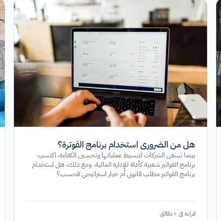
هل من الضروري استخدام برنامج الفوترة؟
بينما تسعى الشركات لتبسيط عملياتها وتحسين الكفاءة، اكتسب
برنامج الفواتير شعبية كأداة للإدارة المالية. ومع ذلك، هل استخدام
برنامج الفواتير مطلب قانوني أم خيار استراتيجي فحسب؟
قراءة في ١٠ دقائق