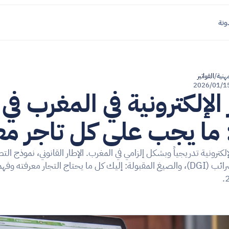
ونة
هنية
/
الفواتير
/01‏/2026
الفواتير الإل