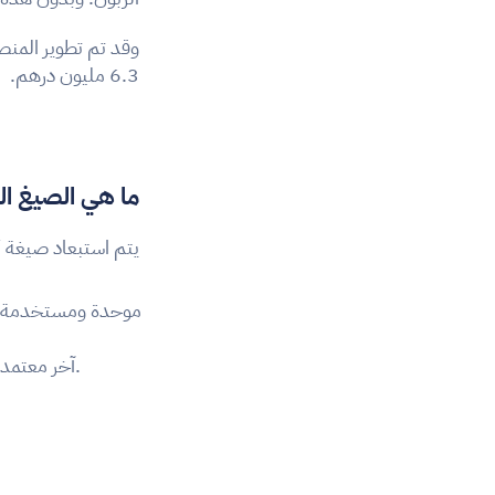
6.3 مليون درهم.
ما هي الصيغ ال
يتم استبعاد صيغة PDF البسيطة صراحةً. يجب أن تستند الفاتورة إلى صيغة هيكلية معترف بها دولياً:
 معيار XML آخر معتمد من طرف المديرية العامة للضرائب.