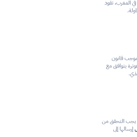
، يمكن قراءته بواسطة كل من البرمجيات وإدارة الضرائب. في المغرب، تقود 
، التي تم إدخالها بموجب قانون 
المالية لسنة 2024. يفرض هذا النص على الخاضعين للضريبة اعتماد نظام معلوماتي للفوترة يتوافق مع 
يذي.
. عملياً، يجب التحقق من 
 إرسالها إلى 