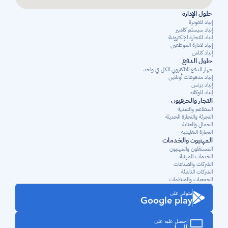
حلول الإدارة
إنياد للفوترة
إنياد سيستم كاشير
إنياد للتجارة الإلكترونية
إنياد لادارة الموظفين
إنياد كناش
حلول الدفع
جهاز الدفع الالكتروني الكل في واحد
إنياد مدفوعات أونلاين
إنياد بزنس
إنياد للوكلاء
التجار والحرفيون
المطاعم والتغذية
التجزئة والتجارة الحديثة
الجمال والعناية
التجارة التقليدية
المهنيون والخدمات
المستقلون والمهنيون 
الخدمات المهنية
الشركات والصناعات
الشركات الناشئة
الجمعيات والمنظمات
متوفر على
Google play
احصل عليه على