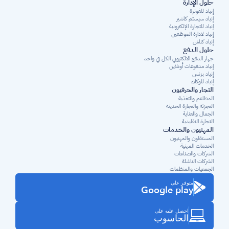
حلول الإدارة
إنياد للفوترة
إنياد سيستم كاشير
إنياد للتجارة الإلكترونية
إنياد لادارة الموظفين
إنياد كناش
حلول الدفع
جهاز الدفع الالكتروني الكل في واحد
إنياد مدفوعات أونلاين
إنياد بزنس
إنياد للوكلاء
التجار والحرفيون
المطاعم والتغذية
التجزئة والتجارة الحديثة
الجمال والعناية
التجارة التقليدية
المهنيون والخدمات
المستقلون والمهنيون 
الخدمات المهنية
الشركات والصناعات
الشركات الناشئة
الجمعيات والمنظمات
متوفر على
Google play
احصل عليه على
الحاسوب