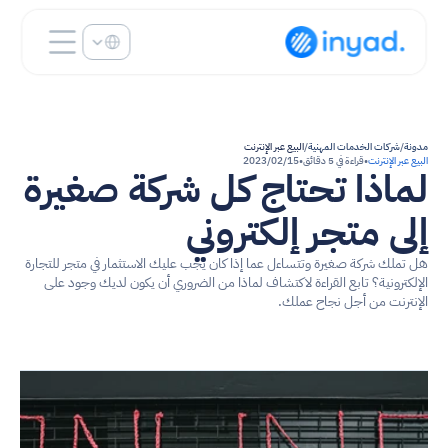
Select Language
مدونة
/
شركات الخدمات المهنية
/
البيع عبر الإنترنت
البيع عبر الإنترنت
•
قراءة في 5 دقائق
•
15‏/02‏/2023
لماذا تحتاج كل شركة صغيرة 
إلى متجر إلكتروني
هل تملك شركة صغيرة وتتساءل عما إذا كان يجب عليك الاستثمار في متجر للتجارة 
الإلكترونية؟ تابع القراءة لاكتشاف لماذا من الضروري أن يكون لديك وجود على 
الإنترنت من أجل نجاح عملك.