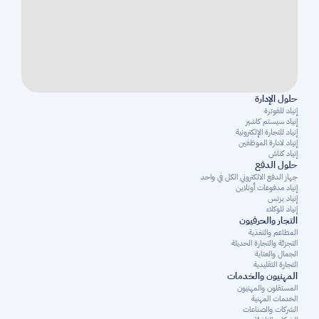
حلول الإدارة
إنياد للفوترة
إنياد سيستم كاشير
إنياد للتجارة الإلكترونية
إنياد لادارة الموظفين
إنياد كناش
حلول الدفع
جهاز الدفع الالكتروني الكل في واحد
إنياد مدفوعات أونلاين
إنياد بزنس
إنياد للوكلاء
التجار والحرفيون
المطاعم والتغذية
التجزئة والتجارة الحديثة
الجمال والعناية
التجارة التقليدية
المهنيون والخدمات
المستقلون والمهنيون 
الخدمات المهنية
الشركات والصناعات