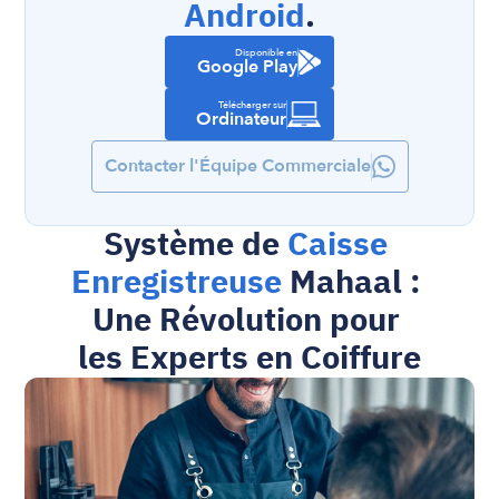
Android
.
Disponible en
Google Play
Télécharger sur
Ordinateur
Contacter l'Équipe Commerciale
Système de 
Caisse 
Enregistreuse
 Mahaal : 
Une Révolution pour 
les Experts en Coiffure