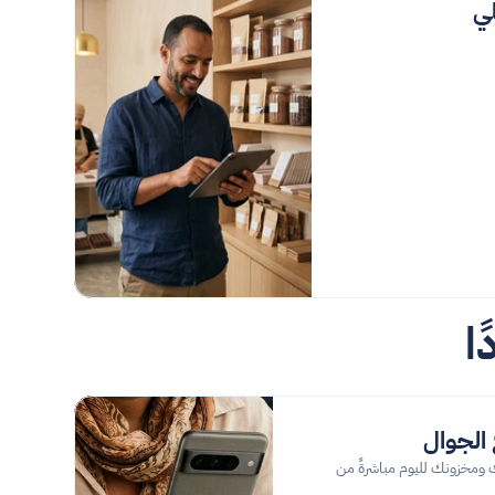
لي
ا
 الجوال
تحقّق من مبيعاتك ومخزونك لليوم مباشرةً من 