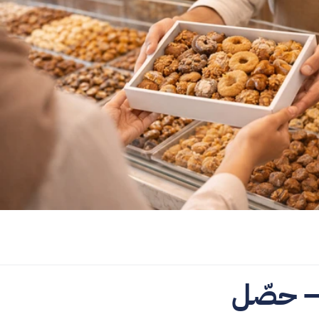
علب الهدايا، التشكيلات، البيع بالوزن — حصّل 