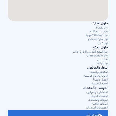
حلول الإدارة
إنياد للفوترة
إنياد سيستم كاشير
إنياد للتجارة الإلكترونية
إنياد لادارة الموظفين
إنياد كناش
حلول الدفع
جهاز الدفع الالكتروني الكل في واحد
إنياد مدفوعات أونلاين
إنياد بزنس
إنياد للوكلاء
التجار والحرفيون
المطاعم والتغذية
التجزئة والتجارة الحديثة
الجمال والعناية
التجارة التقليدية
المهنيون والخدمات
المستقلون والمهنيون 
الخدمات المهنية
الشركات والصناعات
الشركات الناشئة
الجمعيات والمنظمات
متوفر على