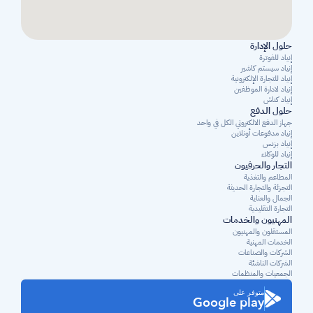
حلول الإدارة
إنياد للفوترة
إنياد سيستم كاشير
إنياد للتجارة الإلكترونية
إنياد لادارة الموظفين
إنياد كناش
حلول الدفع
جهاز الدفع الالكتروني الكل في واحد
إنياد مدفوعات أونلاين
إنياد بزنس
إنياد للوكلاء
التجار والحرفيون
المطاعم والتغذية
التجزئة والتجارة الحديثة
الجمال والعناية
التجارة التقليدية
المهنيون والخدمات
المستقلون والمهنيون 
الخدمات المهنية
الشركات والصناعات
الشركات الناشئة
الجمعيات والمنظمات
متوفر على
Google play