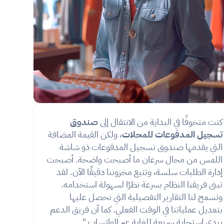
كنت متخوفًا في البداية من الانتقال إلى 
صندوق 
تسجيل المدفوعات للمحلات
، ولكن القيمة المضافة 
التي يقدمها صندوق تسجيل المدفوعات ذو شاشة 
اللمس من محال سرعان ما أصبحت واضحة. أصبحت 
إدارة الطلبات سلسة، وتتبع مخزوننا دقيقًا الآن. لقد 
تبنى فريقنا النظام بسرعة نظرًا لسهولة استخدامه. 
وتسمح لنا التقارير التفصيلية التي نحصل عليها 
بتعديل عملياتنا في الوقت الفعلي. كما أن فريق الدعم 
يبدي استجابة سريعة للغاية عبر الواتساب."