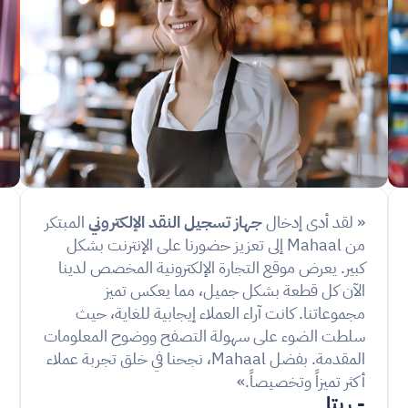
وكل ثانية تفرق 
« لقد أدى إدخال 
جهاز تسجيل النقد الإلكتروني
 المبتكر 
من Mahaal إلى تعزيز حضورنا على الإنترنت بشكل 
كبير. يعرض موقع التجارة الإلكترونية المخصص لدينا 
الآن كل قطعة بشكل جميل، مما يعكس تميز 
مجموعاتنا. كانت آراء العملاء إيجابية للغاية، حيث 
سلطت الضوء على سهولة التصفح ووضوح المعلومات 
المقدمة. بفضل Mahaal، نجحنا في خلق تجربة عملاء 
أكثر تميزاً وتخصيصاً.»
- ريتا