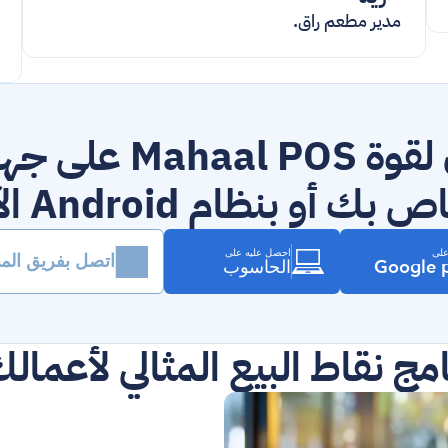
مدير مطعم راقٍ.
 بك أو بنظام Android الآن.
على
احصل عليه على
اتصل بفريق المب
Google 
الحاسوب
امج نقاط البيع المثالي لأعمالك