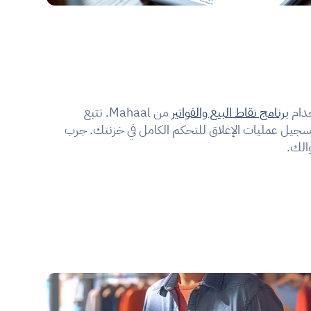
دام 
برنامج نقاط البيع والفواتير
 من Mahaal. تتبع 
المعاملات الواردة والصادرة وقم بتسجيل عمليات الإغلاق للتحكم الكامل في خزنتك. جرب 
والك.