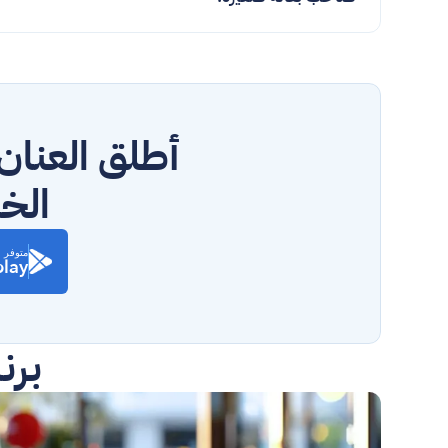
الخاص
متوفر 
play
برن