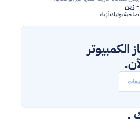
- زين
صاحبة بوتيك أزياء
أطلق العنان لقوة Mahaal POS على جهاز الكمبيوتر 
يعات
 .