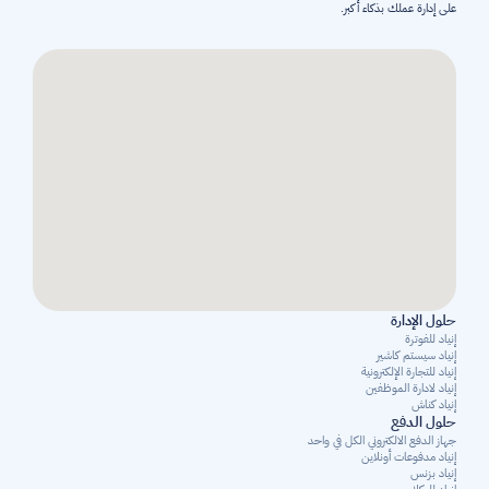
على إدارة عملك بذكاء أكبر.
حلول الإدارة
إنياد للفوترة
إنياد سيستم كاشير
إنياد للتجارة الإلكترونية
إنياد لادارة الموظفين
إنياد كناش
حلول الدفع
جهاز الدفع الالكتروني الكل في واحد
إنياد مدفوعات أونلاين
إنياد بزنس