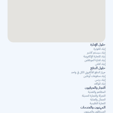
حلول الإدارة
إنياد للفوترة
إنياد سيستم كاشير
إنياد للتجارة الإلكترونية
إنياد لادارة الموظفين
إنياد كناش
حلول الدفع
جهاز الدفع الالكتروني الكل في واحد
إنياد مدفوعات أونلاين
إنياد بزنس
إنياد للوكلاء
التجار والحرفيون
المطاعم والتغذية
التجزئة والتجارة الحديثة
الجمال والعناية
التجارة التقليدية
المهنيون والخدمات
المستقلون والمهنيون 