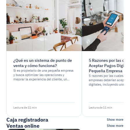
¿Qué es un sistema de punto de
5 Razones por las que
venta y cómo funciona?
Aceptar Pagos Digital
Pequeña Empresa
Si es propietario de una pequeña empresa
y busca optimizar las operaciones y
5 razones por las cuales las
mejorar la experiencia del cliente, un
empresas deberían aceptar 
sistema POS podría ser justo lo que
digitales, incluyendo una ma
necesita.
comodidad, un mejor flujo de
menor riesgo de fraude y un
seguimiento de los datos.
Lectura de 11 min
Lectura de 11 min
Caja registradora
Show more
Ventas online
Show more