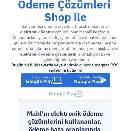
Ödeme Çözümleri 
Shop ile
Satışlarınızı önemli ölçüde artıracak mükemmel 
elektronik ödeme
 çözümü olan Mahal'i keşfedin. 
Kullanımı kolay, tüm satış işlemleri için ideal ve tamamen 
güvenlidir. Mahal ile müşterilerinizle olan her etkileşimi 
sorunsuz bir işleme dönüştürebilirsiniz. Şimdi başlayın ve 
elektronik ödeme çözümlerinin
 rahatlığından ve 
güvenliğinden yararlanın.
Bugün bir bilgisayarda veya Android cihazda mağaza POS 
sistemini kullanın
Şu platformlarda:
Şu platformlarda:
Google Play
Google Play
Google Play
Mahl'ın elektronik ödeme 
çözümlerini kullananlar, 
ödeme hata oranlarında 