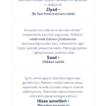
restoranımızdaki müşteri deneyimini tamamen 
değiştirdi. »
- Ziyad
Bir fast food restoranı sahibi.
"Kuryelerimiz ödeme sırasında sıklıkla 
müşterilerle sorunlar yaşıyordu. Mahal'in 
elektronik ödeme çözümlerini
benimsediğimizden beri, ödemelerle ilgili 
hiçbir şekilde şikayet almadık. Mahal gerçekten 
gelişmemize yardımcı oldu." 
- Saad
Dükkan sahibi.
İşim, sık sık geçici stantlara taşınmayı 
gerektiriyor. Mahal'in mobil ödeme cihazı 
sayesinde nerede olursam olayım ödeme 
alabiliyorum. Ödemeler kasa sistemimle 
otomatik olarak entegre ediliyor.
- Hisse senetleri
Mücevher tasarımcısı.