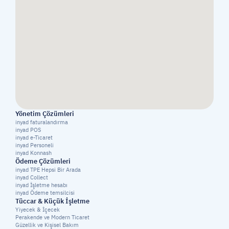
Yönetim Çözümleri
inyad faturalandırma
inyad POS
inyad e-Ticaret
inyad Personeli
inyad Konnash
Ödeme Çözümleri
inyad TPE Hepsi Bir Arada
inyad Collect
inyad İşletme hesabı
inyad Ödeme temsilcisi
Tüccar & Küçük İşletme
Yiyecek & İçecek
Perakende ve Modern Ticaret
Güzellik ve Kişisel Bakım