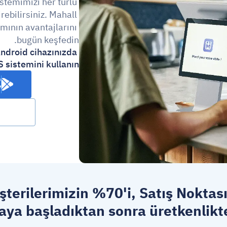
stemimizi her türlü 
işletmeye uyacak şekilde özelleştirebilirsiniz. Mahall 
ımının avantajlarını 
bugün keşfedin.
ndroid cihazınızda 
sistemini kullanın
:
y
terilerimizin %70'i, 
Satış Noktası
ya başladıktan sonra üretkenlikte