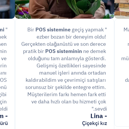
ni
"Mahal'ın 
POS sistemine
 geçiş yapmak 
"Bir 
ek 
ezber bozan bir deneyim oldu! 
en 
Gerçekten olağanüstü ve son derece 
in 
pratik bir 
POS sisteminin
 ne demek 
ve 
olduğunu tam anlamıyla gösterdi. 
müş
in 
Gelişmiş özellikleri sayesinde 
nı 
manuel işleri anında ortadan 
OS 
kaldırabildim ve çevrimiçi satışları 
d
nü 
sorunsuz bir şekilde entegre ettim. 
bi 
Müşterilerim farkı hemen fark etti 
çin 
ve daha hızlı olan bu hizmeti çok 
di."
sevdi."
- Adem
- Lina
rü.
Çiçekçi kız