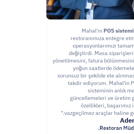
POS sistemi
restoranımıza entegre etm
operasyonlarımızı tamam
değiştirdi. Masa siparişlerin
yönetilmesini, fatura bölünmesini 
yoğun saatlerde ödemeler
sorunsuz bir şekilde ele alınması
takdir ediyorum. Mahal'in P
sisteminin anlık me
güncellemeleri ve üretim gi
özellikleri, başarımız i
vazgeçilmez araçlar haline gel
Restoran Müdü