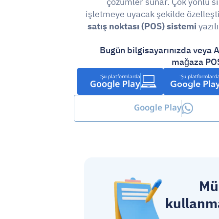
çözümler sunar. Çok yönlü si
satış noktası (POS) sistemi
 yazıl
Bugün bilgisayarınızda veya A
mağaza POS 
Şu platformlarda:
Şu platformlarda
Google Play
Google Pla
Google Play
Müş
kullanma