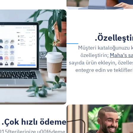
Özelleştir
Müşteri kataloğunuzu ko
özelleştirin; 
Maha's s
sayıda ürün ekleyin, özelle
entegre edin ve teklifleri
Çok hızlı ödeme.
15fterilerinize u00f6deme 