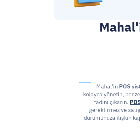
Mahal'i
Mahal'in 
POS sis
kolayca yönetin, benze
tadını çıkarın. 
POS
gerektirmez ve satış
durumunuza ilişkin kap