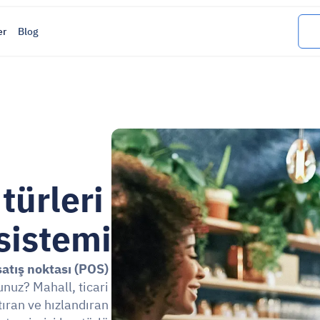
er
Blog
türleri 
sistemi
satış noktası (POS) 
nuz? Mahall, ticari 
ıran ve hızlandıran 