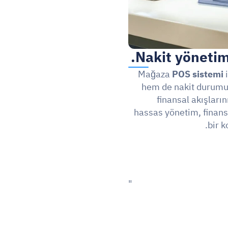
Nakit yönetim
Mağaza 
POS sistemi
 
hem de nakit durumun
finansal akışların
hassas yönetim, finansa
bir k
"