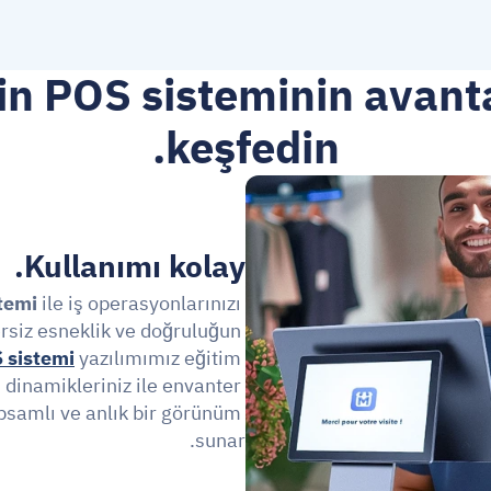
n POS sisteminin avantaj
keşfedin.
Kullanımı kolay.
temi
 ile iş operasyonlarınızı 
rsiz esneklik ve doğruluğun 
 sistemi
 yazılımımız eğitim 
 dinamikleriniz ile envanter 
samlı ve anlık bir görünüm 
sunar.