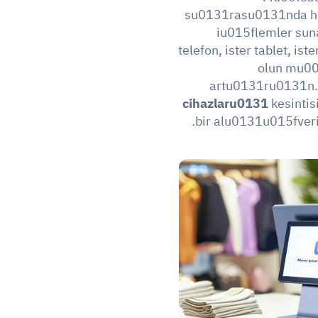
su0131rasu0131nda hu
iu015flemler sun
telefon, ister tablet, is
olun mu00
artu0131ru0131n
cihazlaru0131
 kesinti
bir alu0131u015fveri