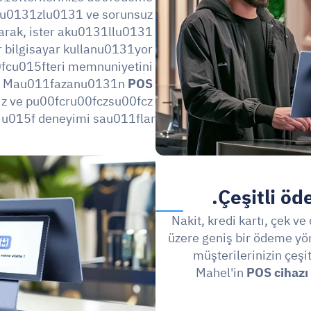
0131zlu0131 ve sorunsuz 
arak, ister aku0131llu0131 
ter bilgisayar kullanu0131yor 
fcu015fteri memnuniyetini 
. Mau011fazanu0131n 
POS 
siz ve pu00fcru00fczsu00fcz 
u015f deneyimi sau011flar.
Çeşitli öd
Nakit, kredi kartı, çek ve
üzere geniş bir ödeme yö
müşterilerinizin çeşitl
Mahel'in 
POS cihazı