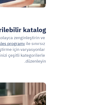
ilebilir katalog.
layca zenginleştirin ve 
ales programı
 ile sınırsız 
ştirme için varyasyonlar 
nizi çeşitli kategorilerle 
düzenleyin.