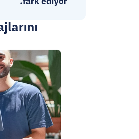
fark ediyor.
larını 