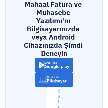
Mahaal Fatura ve 
Muhasebe 
Yazılımı'nı 
Bilgisayarınızda 
veya Android 
Cihazınızda Şimdi 
Deneyin
Şimdi indir
Google play
Şimdi indir
Bilgisayar
S
a
t
ı