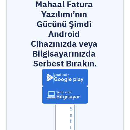
Mahaal Fatura 
Yazılımı’nın 
Gücünü Şimdi 
Android 
Cihazınızda veya 
Bilgisayarınızda 
Serbest Bırakın.
Şimdi indir
Google play
Şimdi indir
Bilgisayar
S
a
t
ı