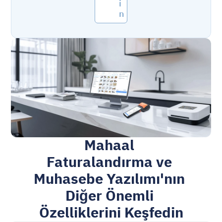
i
n
Mahaal 
Faturalandırma ve 
Muhasebe Yazılımı'nın 
Diğer Önemli 
Özelliklerini Keşfedin