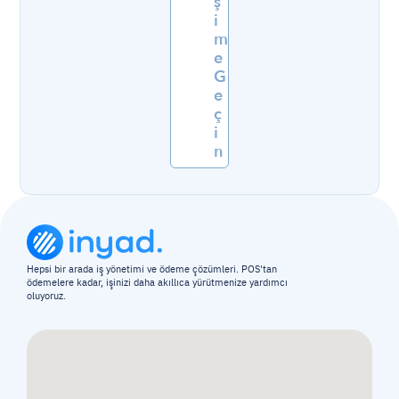
ş
i
m
e 
G
e
ç
i
n
Hepsi bir arada iş yönetimi ve ödeme çözümleri. POS'tan 
ödemelere kadar, işinizi daha akıllıca yürütmenize yardımcı 
oluyoruz.