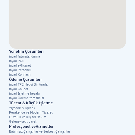
Yönetim Çözümleri
inyad faturalandırma
inyad POS
inyad e-Ticaret
inyad Personeli
inyad Konnash
Ödeme Çözümleri
inyad TPE Hepsi Bir Arada
inyad Collect
inyad İşletme hesabı
inyad Ödeme temsilcisi
Tüccar & Küçük İşletme
Yiyecek & İçecek
Perakende ve Modern Ticaret
Güzellik ve Kişisel Bakım
Geleneksel ticaret
Profesyonel veHizmetler
Bağımsız Çalışanlar ve Serbest Çalışanlar