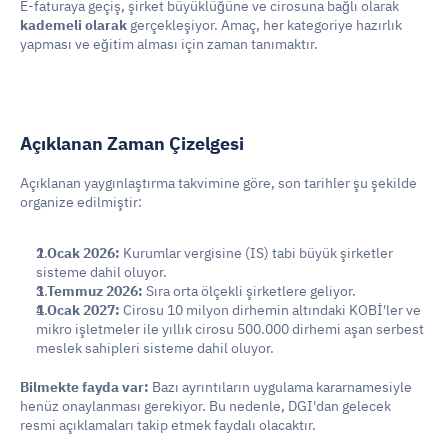
E-faturaya geçiş, şirket büyüklüğüne ve cirosuna bağlı olarak 
kademeli olarak
 gerçekleşiyor. Amaç, her kategoriye hazırlık 
yapması ve eğitim alması için zaman tanımaktır.
Açıklanan Zaman Çizelgesi
Açıklanan yaygınlaştırma takvimine göre, son tarihler şu şekilde 
organize edilmiştir:
1 Ocak 2026:
 Kurumlar vergisine (IS) tabi büyük şirketler 
sisteme dahil oluyor.
1 Temmuz 2026:
 Sıra orta ölçekli şirketlere geliyor.
1 Ocak 2027:
 Cirosu 10 milyon dirhemin altındaki KOBİ'ler ve 
mikro işletmeler ile yıllık cirosu 500.000 dirhemi aşan serbest 
meslek sahipleri sisteme dahil oluyor.
Bilmekte fayda var:
 Bazı ayrıntıların uygulama kararnamesiyle 
henüz onaylanması gerekiyor. Bu nedenle, DGI'dan gelecek 
resmi açıklamaları takip etmek faydalı olacaktır.