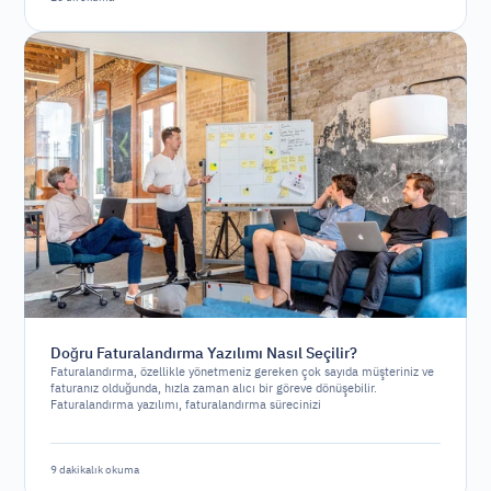
Doğru Faturalandırma Yazılımı Nasıl Seçilir?
Faturalandırma, özellikle yönetmeniz gereken çok sayıda müşteriniz ve
faturanız olduğunda, hızla zaman alıcı bir göreve dönüşebilir.
Faturalandırma yazılımı, faturalandırma sürecinizi
otomatikleştirmenize ve basitleştirmenize yardımcı olarak işletmenizin
diğer alanlarına odaklanmanızı sağlar. Ancak, piyasada çok sayıda
yazılım seçeneği bulunduğundan, doğru olanı seçmek zorlayıcı olabilir.
9 dakikalık okuma