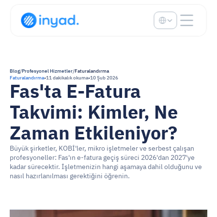
Select Language
Blog
/
Profesyonel Hizmetler
/
Faturalandırma
Faturalandırma
•
11 dakikalık okuma
•
10 Şub 2026
Fas'ta E-Fatura 
Takvimi: Kimler, Ne 
Zaman Etkileniyor?
Büyük şirketler, KOBİ'ler, mikro işletmeler ve serbest çalışan 
profesyoneller: Fas'ın e-fatura geçiş süreci 2026'dan 2027'ye 
kadar sürecektir. İşletmenizin hangi aşamaya dahil olduğunu ve 
nasıl hazırlanılması gerektiğini öğrenin.