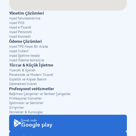
Yönetim Çözümleri
inyad faturalandırma
inyad POS
inyad e-Ticaret
inyad Personeli
inyad Konnash
Ödeme Çözümleri
inyad TPE Hepsi Bir Arada
inyad Collect
inyad İşletme hesabı
inyad Ödeme temsilcisi
Tüccar & Küçük İşletme
Yiyecek & İçecek
Perakende ve Modern Ticaret
Güzellik ve Kişisel Bakım
Geleneksel ticaret
Profesyonel veHizmetler
Bağımsız Çalışanlar ve Serbest Çalışanlar
Profesyonel hizmetler
İşletmeler ve Sektörler
Girişimler
Dernekler & Kuruluşlar
Şimdi indir
Google play