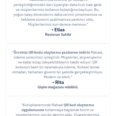
yerleştirdiğimizden beri siparişler daha hızlı hale geldi 
ve müşterilerimiz kullanım kolaylığına bayılıyor. Bu, 
yoğun talep dönemlerini daha verimli yönetmemize ve 
bekleme süresini azaltmamıza yardımcı oldu. 
Müşterilerimiz son derece memnun."
- Elias
Restoran Sahibi
"
Ücretsiz QR kodu oluşturma yazılımını indirin
 Mahaal, 
ödeme sürecimizi iyileştirdi. Müşteriler, alışverişlerini 
ne kadar kolay ödeyebildiklerini takdir ediyor: QR 
kodunun basit bir taramasıyla ödeme, fiziksel temas 
olmadan, tamamen güvenli bir şekilde gerçekleştiriliyor. 
Modern ve etkili."
- Rita
Giyim mağazası müdürü.
"Kütüphanemizde Mahaal 
QR kod oluşturma 
uygulamasını
 kullanmaya başlamak bizim ve 
müşterilerimiz için bir devrim oldu. Ziyaretçilerimiz 