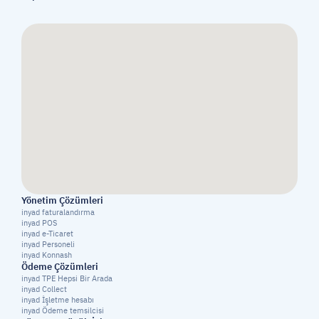
Yönetim Çözümleri
inyad faturalandırma
inyad POS
inyad e-Ticaret
inyad Personeli
inyad Konnash
Ödeme Çözümleri
inyad TPE Hepsi Bir Arada
inyad Collect
inyad İşletme hesabı
inyad Ödeme temsilcisi