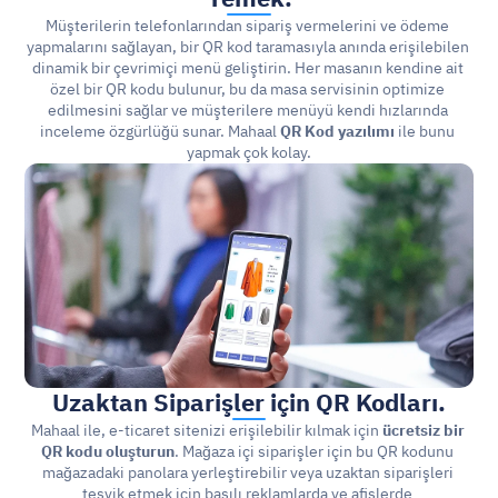
Müşterilerin telefonlarından sipariş vermelerini ve ödeme 
yapmalarını sağlayan, bir QR kod taramasıyla anında erişilebilen 
dinamik bir çevrimiçi menü geliştirin. Her masanın kendine ait 
özel bir QR kodu bulunur, bu da masa servisinin optimize 
edilmesini sağlar ve müşterilere menüyü kendi hızlarında 
inceleme özgürlüğü sunar. Mahaal 
QR Kod yazılımı
 ile bunu 
yapmak çok kolay.
Uzaktan Siparişler için 
QR Kodları.
Mahaal ile, e-ticaret sitenizi erişilebilir kılmak için 
ücretsiz bir 
QR kodu oluşturun
. Mağaza içi siparişler için bu QR kodunu 
mağazadaki panolara yerleştirebilir veya uzaktan siparişleri 
teşvik etmek için basılı reklamlarda ve afişlerde 