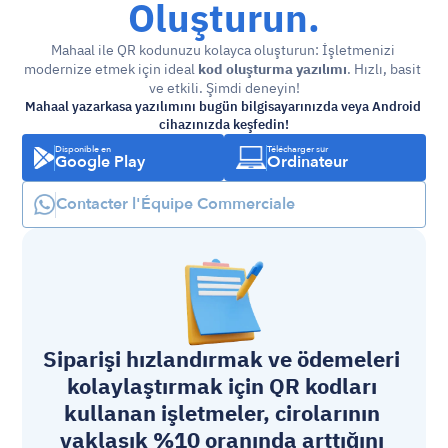
Oluşturun.
Mahaal ile QR kodunuzu kolayca oluşturun: İşletmenizi 
modernize etmek için ideal 
kod oluşturma yazılımı
. Hızlı, basit 
ve etkili. Şimdi deneyin!
Mahaal yazarkasa yazılımını bugün bilgisayarınızda veya Android 
cihazınızda keşfedin!
Disponible en
Télécharger sur
Google Play
Ordinateur
Contacter l'Équipe Commerciale
Siparişi hızlandırmak ve ödemeleri 
kolaylaştırmak için QR kodları 
kullanan işletmeler, cirolarının 
yaklaşık %10 oranında arttığını 