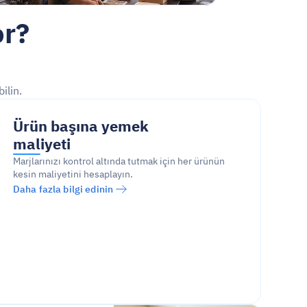
r? 
ilin.
Ürün başına yemek 
maliyeti
Marjlarınızı kontrol altında tutmak için her ürünün 
kesin maliyetini hesaplayın.
Daha fazla bilgi edinin