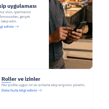
kip uygulaması
ız olun, işletmenizi 
fonunuzdan, gerçek 
 takip edin.
gi edinin
Roller ve izinler
Her profile uygun rol ve izinlerle ekip erişimini yönetin.
Daha fazla bilgi edinin