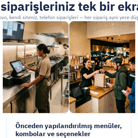
siparişleriniz tek bir ek
ovo, kendi siteniz, telefon siparişleri — her sipariş aynı yere düş
Önceden yapılandırılmış menüler, 
kombolar ve seçenekler