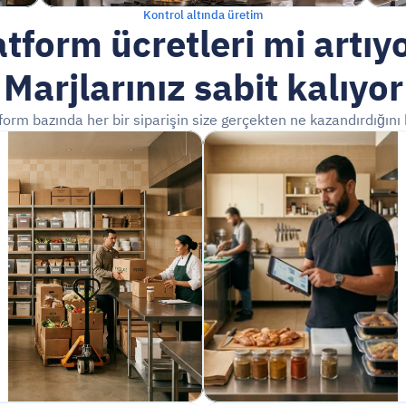
Kontrol altında üretim
atform ücretleri mi artıyo
Marjlarınız sabit kalıyor
form bazında her bir siparişin size gerçekten ne kazandırdığını b