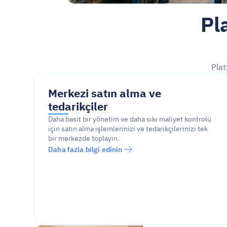
Pl
Plat
Merkezi satın alma ve 
tedarikçiler
Daha basit bir yönetim ve daha sıkı maliyet kontrolü 
için satın alma işlemlerinizi ve tedarikçilerinizi tek 
bir merkezde toplayın.
Daha fazla bilgi edinin