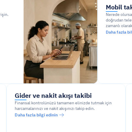
Mobil ta
işin.
Nerede olursan
doğrudan tele
zamanlı olarak
Daha fazla bil
Gider ve nakit akışı takibi
Finansal kontrolünüzü tamamen elinizde tutmak için 
harcamalarınızı ve nakit akışınızı takip edin.
Daha fazla bilgi edinin