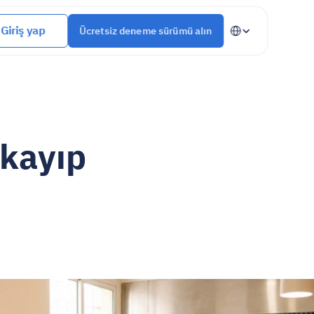
Select Language
Giriş yap
Ücretsiz deneme sürümü alın
kayıp 