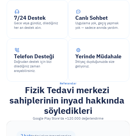
7/24 Destek
Canlı Sohbet
Gece veya gündüz, dilediğiniz 
Uygulama yok, geçiş yapmak 
her an destek alın.
yok — sadece anında yardım.
Telefon Desteği
Yerinde Müdahale
Doğrudan destek için bizi 
İhtiyaç duyduğunuzda size 
dilediğiniz zaman 
geliyoruz.
arayabilirsiniz.
Referanslar
Fizik Tedavi merkezi 
sahiplerinin inyad hakkında 
söyledikleri
Google Play Store'da +120.000 değerlendirme
+%50
2 katı
çevrimiçi rezervasyonlar