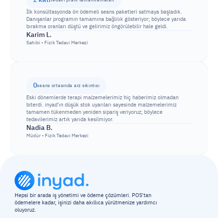
tedavi planı tamamlamaları
inyad'dan önce müşteriler randevu almak için arardı ve çoğu zaman 
İlk konsültasyonda ön ödemeli seans paketleri satmaya başladık. 
onları kaçırırdık. Şimdi ise seanslarını istedikleri zaman çevrim içi 
Danışanlar programın tamamına bağlılık gösteriyor; böylece yarıda 
rezerve ediyorlar; takvimimiz doluyor, biz de tedaviye odaklanıyoruz.
bırakma oranları düştü ve gelirimiz öngörülebilir hale geldi.
Sara M.
Karim L.
Sahibi • Fizik Tedavi Merkezi
Sahibi • Fizik Tedavi Merkezi
0
seans ortasında arz sıkıntısı
Eski dönemlerde terapi malzemelerimiz hiç haberimiz olmadan 
biterdi. inyad'ın düşük stok uyarıları sayesinde malzemelerimiz 
tamamen tükenmeden yeniden sipariş veriyoruz; böylece 
tedavilerimiz artık yarıda kesilmiyor.
Nadia B.
Müdür • Fizik Tedavi Merkezi
Hepsi bir arada iş yönetimi ve ödeme çözümleri. POS'tan 
ödemelere kadar, işinizi daha akıllıca yürütmenize yardımcı 
oluyoruz.