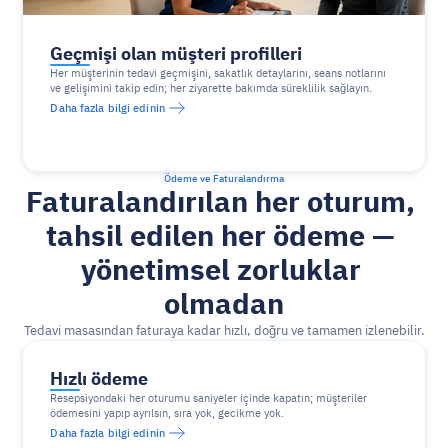
Geçmişi olan müşteri profilleri
Her müşterinin tedavi geçmişini, sakatlık detaylarını, seans notlarını 
ve gelişimini takip edin; her ziyarette bakımda süreklilik sağlayın.
Daha fazla bilgi edinin
Ödeme ve Faturalandırma
Faturalandırılan her oturum, 
tahsil edilen her ödeme — 
yönetimsel zorluklar 
olmadan
Tedavi masasından faturaya kadar hızlı, doğru ve tamamen izlenebilir.
Hızlı ödeme
Resepsiyondaki her oturumu saniyeler içinde kapatın; müşteriler 
ödemesini yapıp ayrılsın, sıra yok, gecikme yok.
Daha fazla bilgi edinin