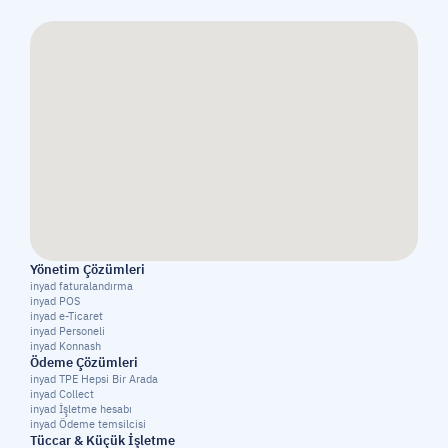
Yönetim Çözümleri
inyad faturalandırma
inyad POS
inyad e-Ticaret
inyad Personeli
inyad Konnash
Ödeme Çözümleri
inyad TPE Hepsi Bir Arada
inyad Collect
inyad İşletme hesabı
inyad Ödeme temsilcisi
Tüccar & Küçük İşletme