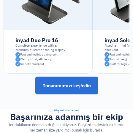
inyad Duo Pro 16
inyad Solo 
Complete experience with a 
Fixed terminal for 
premium customer-facing display
checkout
Fast and legible dual screen
Fast and legible 
Clarity, trust, efficiency
Robust design, in
Smooth checkout
Built for high vo
Donanımımızı keşfedin
Müşteri Hizmetleri
Başarınıza adanmış bir ekip
Her dakikanın önemli olduğunu biliyoruz. Bu yüzden destek ekibimiz, 
her zaman size yardımcı olmak için burada.