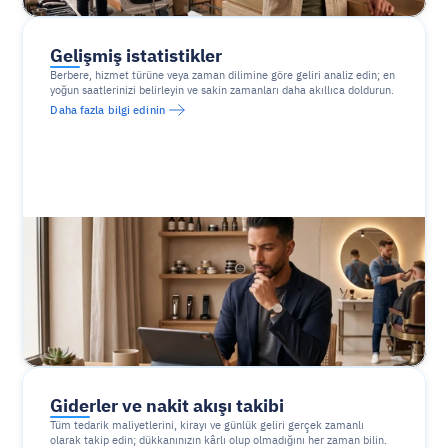
Gelişmiş istatistikler
Berbere, hizmet türüne veya zaman dilimine göre geliri analiz edin; en 
yoğun saatlerinizi belirleyin ve sakin zamanları daha akıllıca doldurun.
Daha fazla bilgi edinin
Giderler ve nakit akışı takibi
Tüm tedarik maliyetlerini, kirayı ve günlük geliri gerçek zamanlı 
olarak takip edin; dükkanınızın kârlı olup olmadığını her zaman bilin.