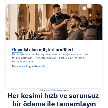
Geçmişi olan müşteri profilleri
Her müşterinin tercih ettiği fönü, sakal uzunluğunu ve son ziyaret 
tarihini hatırlayın — her seferinde aynı "nasıl olsun?" sorusunu 
sormaya son verin.
Daha fazla bilgi edinin
Ödeme ve Faturalandırma
Her kesimi hızlı ve sorunsuz 
bir ödeme ile tamamlayın