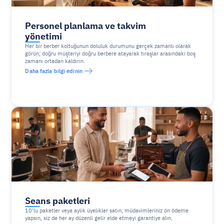
Personel planlama ve takvim 
yönetimi
Her bir berber koltuğunun doluluk durumunu gerçek zamanlı olarak 
görün; doğru müşteriyi doğru berbere atayarak tıraşlar arasındaki boş 
zamanı ortadan kaldırın.
Daha fazla bilgi edinin
Seans paketleri
10'lu paketler veya aylık üyelikler satın; müdavimleriniz ön ödeme 
yapsın, siz de her ay düzenli gelir elde etmeyi garantiye alın.