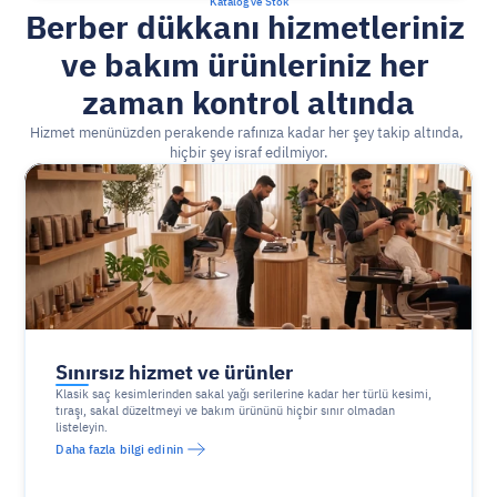
Katalog ve Stok
Berber dükkanı hizmetleriniz 
ve bakım ürünleriniz her 
zaman kontrol altında
Hizmet menünüzden perakende rafınıza kadar her şey takip altında, 
hiçbir şey israf edilmiyor.
Sınırsız hizmet ve ürünler
Klasik saç kesimlerinden sakal yağı serilerine kadar her türlü kesimi, 
tıraşı, sakal düzeltmeyi ve bakım ürününü hiçbir sınır olmadan 
listeleyin.
Daha fazla bilgi edinin