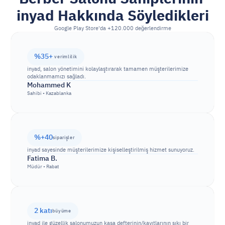
inyad Hakkında Söyledikleri
Google Play Store'da +120.000 değerlendirme
%35+ 
verimlilik
inyad, salon yönetimini kolaylaştırarak tamamen müşterilerimize 
odaklanmamızı sağladı.
Mohammed K
Sahibi • Kazablanka
%+40
siparişler
inyad sayesinde müşterilerimize kişiselleştirilmiş hizmet sunuyoruz.
Fatima B.
Müdür • Rabat
2 katı
büyüme
inyad ile güzellik salonumuzun kasa defterinin/kayıtlarının sıkı bir 