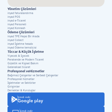
Yönetim Çözümleri
inyad faturalandırma
inyad POS
inyad e-Ticaret
inyad Personeli
inyad Konnash
Ödeme Çözümleri
inyad TPE Hepsi Bir Arada
inyad Collect
inyad İşletme hesabı
inyad Ödeme temsilcisi
Tüccar & Küçük İşletme
Yiyecek & İçecek
Perakende ve Modern Ticaret
Güzellik ve Kişisel Bakım
Geleneksel ticaret
Profesyonel veHizmetler
Bağımsız Çalışanlar ve Serbest Çalışanlar
Profesyonel hizmetler
İşletmeler ve Sektörler
Girişimler
Dernekler & Kuruluşlar
Şimdi indir
Google play
Şimdi indir