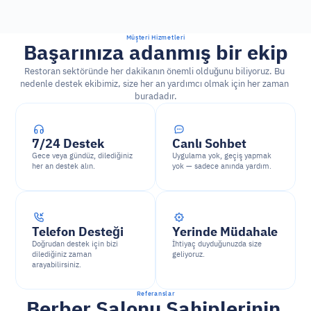
Müşteri Hizmetleri
Başarınıza adanmış bir ekip
Restoran sektöründe her dakikanın önemli olduğunu biliyoruz. Bu 
nedenle destek ekibimiz, size her an yardımcı olmak için her zaman 
buradadır.
7/24 Destek
Canlı Sohbet
Gece veya gündüz, dilediğiniz 
Uygulama yok, geçiş yapmak 
her an destek alın.
yok — sadece anında yardım.
Telefon Desteği
Yerinde Müdahale
Doğrudan destek için bizi 
İhtiyaç duyduğunuzda size 
dilediğiniz zaman 
geliyoruz.
arayabilirsiniz.
Referanslar
Berber Salonu Sahiplerinin 