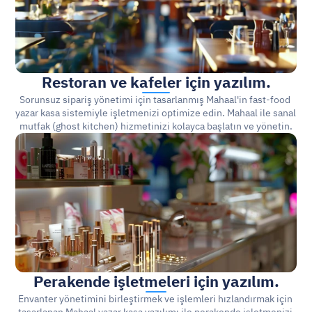
Restoran ve kafeler için yazılım.
Sorunsuz sipariş yönetimi için tasarlanmış Mahaal'in fast-food 
yazar kasa sistemiyle işletmenizi optimize edin. Mahaal ile sanal 
mutfak (ghost kitchen) hizmetinizi kolayca başlatın ve yönetin.
Perakende işletmeleri için yazılım.
Envanter yönetimini birleştirmek ve işlemleri hızlandırmak için 