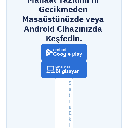
Gecikmeden 
Masaüstünüzde veya 
Android Cihazınızda 
Keşfedin.
Şimdi indir
Google play
Şimdi indir
Bilgisayar
S
a
t
ı
ş 
E
k
i