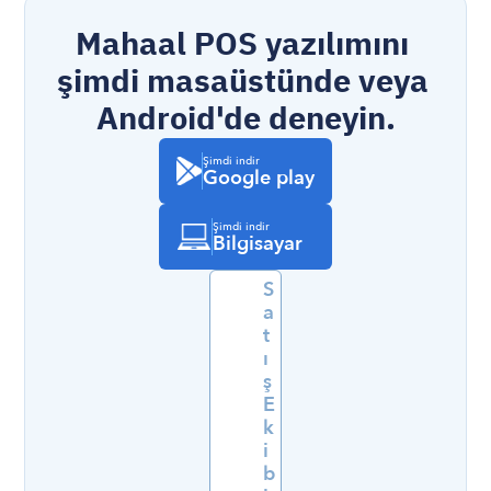
Mahaal POS yazılımını 
şimdi masaüstünde veya 
Android'de deneyin.
Şimdi indir
Google play
Şimdi indir
Bilgisayar
S
a
t
ı
ş 
E
k
i
b