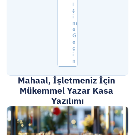
i
ş
i
m
e 
G
e
ç
i
n
Mahaal, İşletmeniz İçin 
Mükemmel Yazar Kasa 
Yazılımı