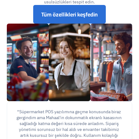
usulsüzlükleri tespit edin.
Tüm özellikleri keşfedin
“Süpermarket POS yazılımına geçme konusunda biraz 
gergindim ama Mahaal'in dokunmatik ekranlı kasasının 
sağladığı katma değeri kısa sürede anladım. Sipariş 
yönetimi sorunsuz bir hal aldı ve envanter takibimiz 
artık kusursuz bir şekilde doğru. Kullanım kolaylığı 