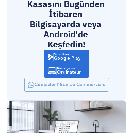
Kasasını Bugünden 
İtibaren 
Bilgisayarda veya 
Android'de 
Keşfedin!
Disponible en
Google Play
Télécharger sur
Ordinateur
Contacter l'Équipe Commerciale