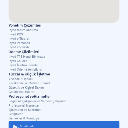
Yönetim Çözümleri
inyad faturalandırma
inyad POS
inyad e-Ticaret
inyad Personeli
inyad Konnash
Ödeme Çözümleri
inyad TPE Hepsi Bir Arada
inyad Collect
inyad İşletme hesabı
inyad Ödeme temsilcisi
Tüccar & Küçük İşletme
Yiyecek & İçecek
Perakende ve Modern Ticaret
Güzellik ve Kişisel Bakım
Geleneksel ticaret
Profesyonel veHizmetler
Bağımsız Çalışanlar ve Serbest Çalışanlar
Profesyonel hizmetler
İşletmeler ve Sektörler
Girişimler
Dernekler & Kuruluşlar
Şimdi indir