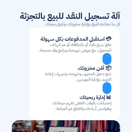
آلة تسجيل النقد للبيع بالتجزئة
كل ما تحتاجه للبيع، وإدارة مخزونك، وتتبع ربحيتك
💳 استقبل المدفوعات بكل سهولة
دفع سريع نقداً، أو بالبطاقة، أو عبر الهاتف 
المحمول، مع عروض ترويجية وبرامج ولاء مدمجة.
📦 أمّن مخزونك
تتبع دخول المخزون وخروجه، وتنبيهات إعادة 
التزويد، وإدارة الموردين.
📊 إدارة ربحيتك
إحصاءات بالوقت الفعلي لفهم مبيعاتك 
وهوامش أرباحك والقطع غير المباعة.