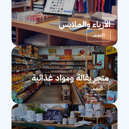
الأزياء والملابس
اكتشف
متجر بقالة ومواد غذائية
اكتشف