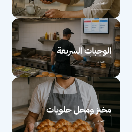
اكتشف
الوجبات السربعة
اكتشف
مخبز ومحل حلويات
اكتشف