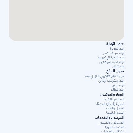
حلول الإدارة
إنياد للفوترة
إنياد سيستم كاشير
إنياد للتجارة الإلكترونية
إنياد لادارة الموظفين
إنياد كناش
حلول الدفع
جهاز الدفع الالكتروني الكل في واحد
إنياد مدفوعات أونلاين
إنياد بزنس
إنياد للوكلاء
التجار والحرفيون
المطاعم والتغذية
التجزئة والتجارة الحديثة
الجمال والعناية
التجارة التقليدية
المهنيون والخدمات
المستقلون والمهنيون 
الخدمات المهنية
الشركات والصناعات